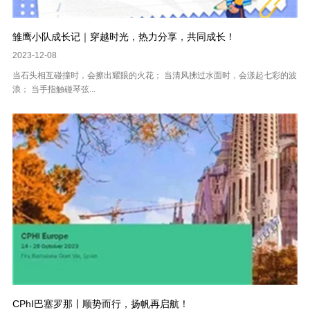
雏鹰小队成长记｜穿越时光，热力分享，共同成长！
2023-12-08
当石头相互碰撞时，会擦出耀眼的火花； 当清风拂过水面时，会漾起七彩的波
浪； 当手指触碰琴弦...
CPhI巴塞罗那丨顺势而行，扬帆再启航！